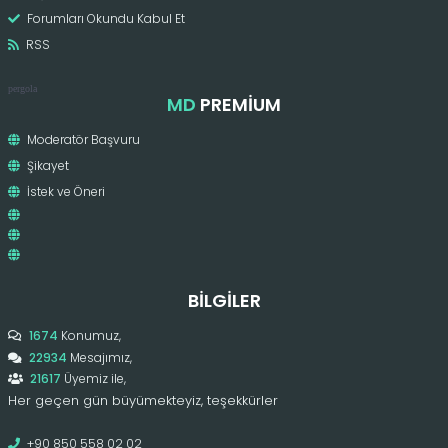
Forumları Okundu Kabul Et
RSS
pergola
MD
PREMIUM
Moderatör Başvuru
Şikayet
İstek ve Öneri
BILGILER
1674
Konumuz,
22934
Mesajımız,
21617
Üyemiz ile,
Her geçen gün büyümekteyiz, teşekkürler
+90 850 558 02 02