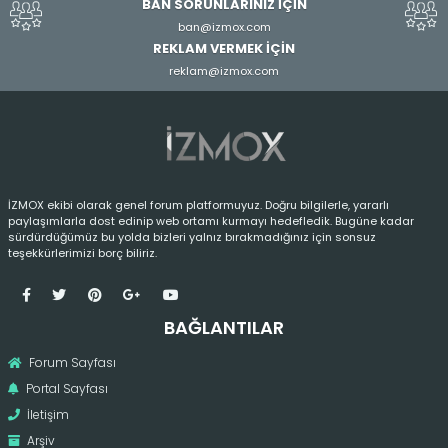
BAN SORUNLARINIZ İÇİN
ban@izmox.com
REKLAM VERMEK İÇİN
reklam@izmox.com
İZMOX ekibi olarak genel forum platformuyuz. Doğru bilgilerle, yararlı
paylaşımlarla dost edinip web ortamı kurmayı hedefledik. Bugüne kadar
sürdürdüğümüz bu yolda bizleri yalnız bırakmadığınız için sonsuz
teşekkürlerimizi borç biliriz.
BAĞLANTILAR
Forum Sayfası
Portal Sayfası
İletişim
Arşiv