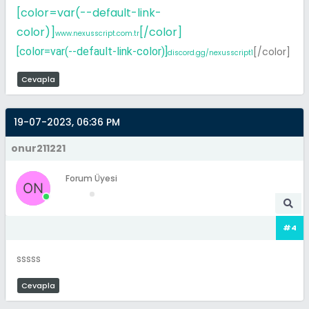
[color=var(--default-link-
color)]
[/color]
www.nexusscript.com.tr
[color=var(--default-link-color)]
[/color]
discord.gg/nexusscript1
Cevapla
19-07-2023, 06:36 PM
onur211221
Forum Üyesi
#4
sssss
Cevapla