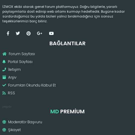
İZMOX ekibi olarak genel forum platformuyuz. Doğru bilgilerle, yararlı
paylaşımlarla dost edinip web ortamı kurmayı hedefledik. Bugüne kadar
sürdürdüğümüz bu yolda bizleri yalnız bırakmadığınız için sonsuz
teşekkürlerimizi borç biliriz.
BAĞLANTILAR
Forum Sayfası
Portal Sayfası
İletişim
Arşiv
Forumları Okundu Kabul Et
RSS
pergola
MD
PREMIUM
Moderatör Başvuru
Şikayet