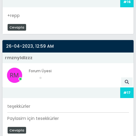
#16
+repp
Cevapla
26-04-2023, 12:59 AM
rmznyldlzzz
Forum Üyesi
#17
teşekkürler
Paylasim için tesekkürler
Cevapla