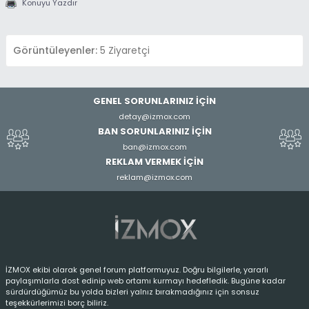
Konuyu Yazdır
Görüntüleyenler:
5 Ziyaretçi
GENEL SORUNLARINIZ İÇİN
detay@izmox.com
BAN SORUNLARINIZ İÇİN
ban@izmox.com
REKLAM VERMEK İÇİN
reklam@izmox.com
İZMOX ekibi olarak genel forum platformuyuz. Doğru bilgilerle, yararlı
paylaşımlarla dost edinip web ortamı kurmayı hedefledik. Bugüne kadar
sürdürdüğümüz bu yolda bizleri yalnız bırakmadığınız için sonsuz
teşekkürlerimizi borç biliriz.