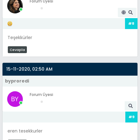
Forum Üyesi
#8
Teşekkürler
Cevapla
15-11-2020, 02:50 AM
byproredi
Forum Üyesi
#9
eren tesekkurler