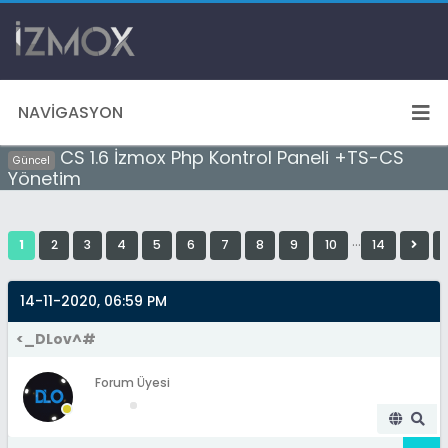
NAVIGASYON
CS 1.6 İzmox Php Kontrol Paneli +TS-CS
Güncel
Yönetim
…
1
2
3
4
5
6
7
8
9
10
14
14-11-2020, 06:59 PM
<_DLov^#
Forum Üyesi