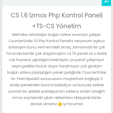
#1
CS 1.6 İzmox Php Kontrol Paneli
+TS-CS Yönetim
Merhaba arkadaşlar büğün sizlere sorunsuz çalışan
CounterStrike 1.6 Php Kontrol Panelini veriyorum açıkca
anlatayım bunu vermemdeki amaç zamanında bir çok
forumda bende çok araştırmıştım cs 1.6 paneli ve o kadar
cok hüsrana uğradıgımı belirteyim ya panel çalışmıyor
veya içerikleri bozuk oluyor kurulmuyor çok gördüm
büğün sizlere paylaştığım panel içeriğinde CounterStrike
Ve TeamSpeak3 sunucusunu müşterinize bağlayıp 2
sinide panelinden kontrol edebiliyor ve bunuda sizlerle
ucretsiz bir şekilde paylaşiyorum sadece sizden isteğim
izmox sayfasında çıkan reklamlara tıklayarak bizde
destek olmanız
iyi forumlar