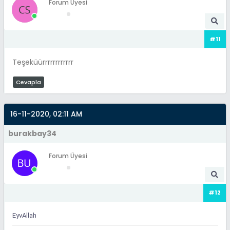
Forum Üyesi
#11
Teşeküürrrrrrrrrrrr
Cevapla
16-11-2020, 02:11 AM
burakbay34
Forum Üyesi
#12
EyvAllah