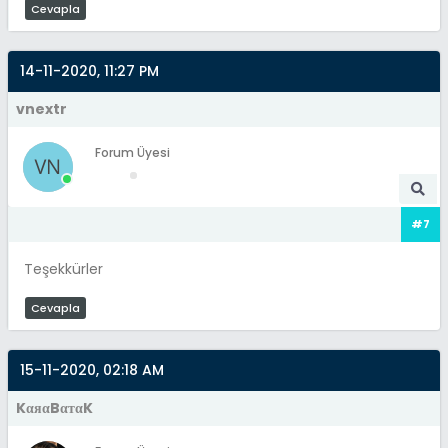
Cevapla
14-11-2020, 11:27 PM
vnextr
Forum Üyesi
#7
Teşekkürler
Cevapla
15-11-2020, 02:18 AM
KαяαBαтαK