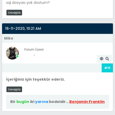
sql dosyası yok dostum?
Cevapla
16-11-2020, 10:21 AM
Mike
Forum Üyesi
#13
İçeriğiniz için teşekkür ederiz.
Cevapla
Bir
bugün
iki
yarına
bedeldir…
Benjamin Franklin