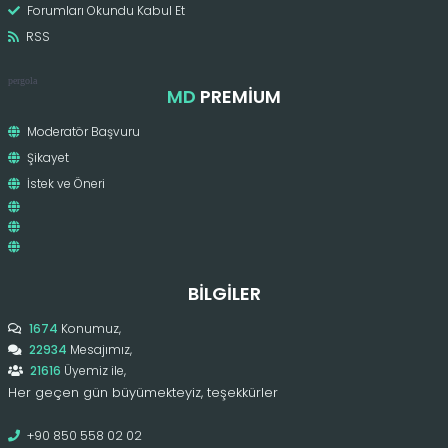
Forumları Okundu Kabul Et
RSS
pergola
MD
PREMIUM
Moderatör Başvuru
Şikayet
İstek ve Öneri
BILGILER
1674
Konumuz,
22934
Mesajımız,
21616
Üyemiz ile,
Her geçen gün büyümekteyiz, teşekkürler
+90 850 558 02 02