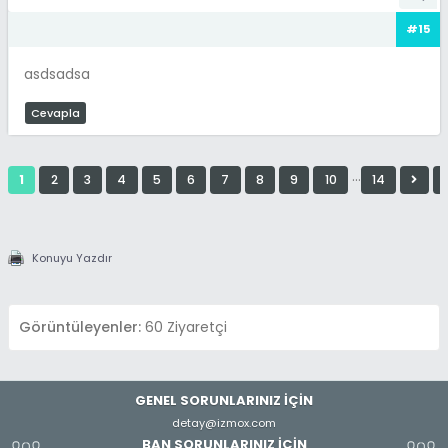
#15
asdsadsa
Cevapla
…
1
2
3
4
5
6
7
8
9
10
14
Konuyu Yazdır
Görüntüleyenler:
60 Ziyaretçi
GENEL SORUNLARINIZ İÇİN
detay@izmox.com
BAN SORUNLARINIZ İÇİN