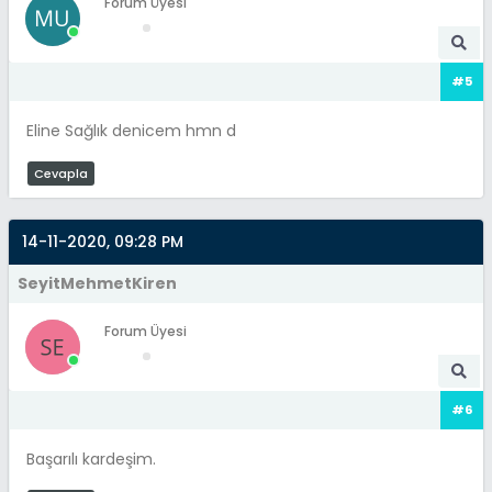
Forum Üyesi
#5
Eline Sağlık denicem hmn d
Cevapla
14-11-2020, 09:28 PM
SeyitMehmetKiren
Forum Üyesi
#6
Başarılı kardeşim.