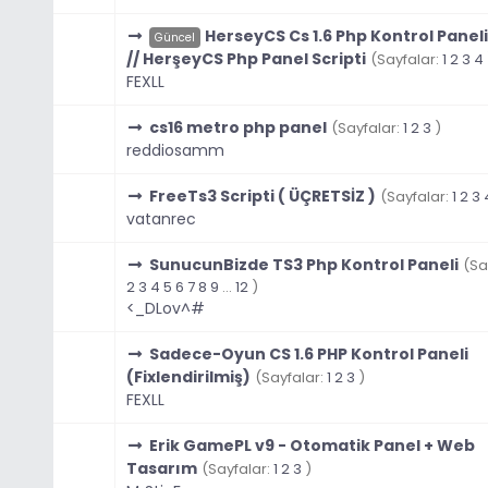
HerseyCS Cs 1.6 Php Kontrol Panel
Güncel
// HerşeyCS Php Panel Scripti
(Sayfalar:
1
2
3
4
FEXLL
cs16 metro php panel
(Sayfalar:
1
2
3
)
reddiosamm
FreeTs3 Scripti ( ÜÇRETSİZ )
(Sayfalar:
1
2
3
vatanrec
SunucunBizde TS3 Php Kontrol Paneli
(Sa
2
3
4
5
6
7
8
9
...
12
)
<_DLov^#
Sadece-Oyun CS 1.6 PHP Kontrol Paneli
(Fixlendirilmiş)
(Sayfalar:
1
2
3
)
FEXLL
Erik GamePL v9 - Otomatik Panel + Web
Tasarım
(Sayfalar:
1
2
3
)