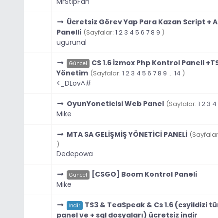
MrStipFan
Ücretsiz Görev Yap Para Kazan Script + 
Panelli
(Sayfalar:
1
2
3
4
5
6
7
8
9
)
ugurunal
CS 1.6 İzmox Php Kontrol Paneli +
Güncel
Yönetim
(Sayfalar:
1
2
3
4
5
6
7
8
9
...
14
)
<_DLov^#
OyunYoneticisi Web Panel
(Sayfalar:
1
2
3
4
Mike
MTA SA GELİŞMİŞ YÖNETİCİ PANELİ
(Sayfala
)
Dedepowa
[CSGO] Boom Kontrol Paneli
Güncel
Mike
TS3 & TeaSpeak & Cs 1.6 (csyildizi t
İndir
panel ve + sql dosyaları) ücretsiz indir