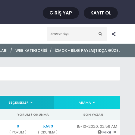
GIRIŞ YAP
KAYIT OL
/
/
LARI
WEB KATEGORISI
İZMOX - BILGI PAYLAŞTIKÇA GÜZEL
SEÇENEKLER
ARAMA
YORUM / OKUNMA
SON YAZAN
0
5,583
15-10-2020, 02:56 AM
Mike
( YORUM )
( OKUNMA )