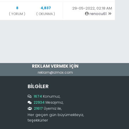
8
4,837
29-05-2022, 02:18 AM
renocu61
( YORUM )
( OKUNMA )
REKLAM VERMEK İÇİN
reklam@izmox.com
BILGILER
1674
Konumuz,
22934
Mesajımız,
21617
Üyemiz ile,
Her geçen gün büyümekteyiz,
teşekkürler