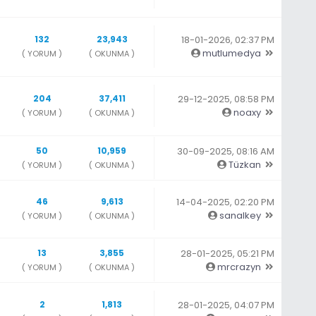
132
23,943
18-01-2026, 02:37 PM
mutlumedya
( YORUM )
( OKUNMA )
204
37,411
29-12-2025, 08:58 PM
noaxy
( YORUM )
( OKUNMA )
50
10,959
30-09-2025, 08:16 AM
Tüzkan
( YORUM )
( OKUNMA )
46
9,613
14-04-2025, 02:20 PM
sanalkey
( YORUM )
( OKUNMA )
13
3,855
28-01-2025, 05:21 PM
mrcrazyn
( YORUM )
( OKUNMA )
2
1,813
28-01-2025, 04:07 PM