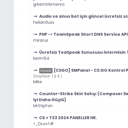
grkemtrkmenro
Audio ve sinus bot için güncel ücretsiz sc
heliantlusx
PHP -> TeamSpeak Short DNS Service API
mirarus
Ücretsiz TeaSpeak Sunucusu İstermisin 
kerim54
[CSGO] SMPanel - CS:GO Kontrol P
Güncel
(Sayfalar:
1
2
3
)
Mike
Counter-Strike Skin Satışı (Composer İl
iyi Daha Güçlü)
MrStipFan
CS + TS3 2024 PANELLER HK.
<_DLov^#