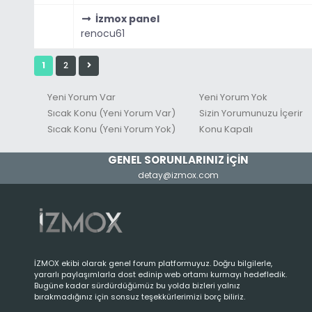
İzmox panel
renocu61
1
2
Yeni Yorum Var
Yeni Yorum Yok
Sıcak Konu (Yeni Yorum Var)
Sizin Yorumunuzu İçerir
Sıcak Konu (Yeni Yorum Yok)
Konu Kapalı
GENEL SORUNLARINIZ İÇİN
detay@izmox.com
İZMOX ekibi olarak genel forum platformuyuz. Doğru bilgilerle,
yararlı paylaşımlarla dost edinip web ortamı kurmayı hedefledik.
Bugüne kadar sürdürdüğümüz bu yolda bizleri yalnız
bırakmadığınız için sonsuz teşekkürlerimizi borç biliriz.