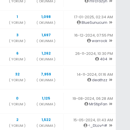
mrcrazyn
( YORUM )
( OKUNMA )
1
1,098
17-01-2025, 02:34 AM
BlueSunucum
( YORUM )
( OKUNMA )
3
1,697
16-12-2024, 07:55 PM
warrock
( YORUM )
( OKUNMA )
6
1,262
26-11-2024, 10:30 PM
404
( YORUM )
( OKUNMA )
32
7,959
14-11-2024, 01:16 AM
deathzz
( YORUM )
( OKUNMA )
0
1,125
19-08-2024, 06:28 AM
MrStipFan
( YORUM )
( OKUNMA )
2
1,522
15-05-2024, 01:43 AM
<_DLov^#
( YORUM )
( OKUNMA )