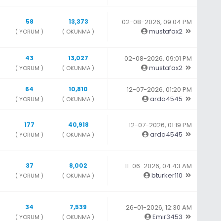
58
13,373
02-08-2026, 09:04 PM
mustafax2
( YORUM )
( OKUNMA )
43
13,027
02-08-2026, 09:01 PM
mustafax2
( YORUM )
( OKUNMA )
64
10,810
12-07-2026, 01:20 PM
arda4545
( YORUM )
( OKUNMA )
177
40,918
12-07-2026, 01:19 PM
arda4545
( YORUM )
( OKUNMA )
37
8,002
11-06-2026, 04:43 AM
bturker110
( YORUM )
( OKUNMA )
34
7,539
26-01-2026, 12:30 AM
Emir3453
( YORUM )
( OKUNMA )