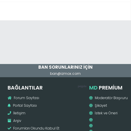
Derecelendirme: 0/5 - 0 oy
BAN SORUNLARINIZ İÇİN
ban@izmox.com
BAĞLANTILAR
MD
PREMIUM
pergola
Forum Sayfası
Moderatör Başvuru
Portal Sayfası
Şikayet
İletişim
İstek ve Öneri
Arşiv
Forumları Okundu Kabul Et