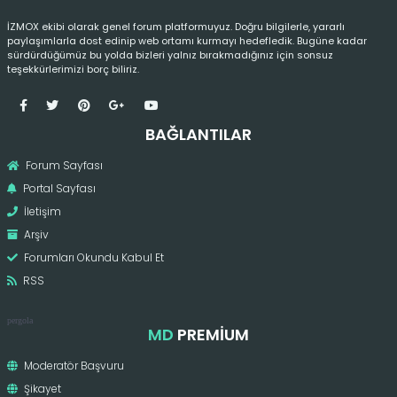
İZMOX ekibi olarak genel forum platformuyuz. Doğru bilgilerle, yararlı
paylaşımlarla dost edinip web ortamı kurmayı hedefledik. Bugüne kadar
sürdürdüğümüz bu yolda bizleri yalnız bırakmadığınız için sonsuz
teşekkürlerimizi borç biliriz.
BAĞLANTILAR
Forum Sayfası
Portal Sayfası
İletişim
Arşiv
Forumları Okundu Kabul Et
RSS
pergola
MD
PREMIUM
Moderatör Başvuru
Şikayet