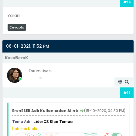
#16
Yararlı
Cevapla
06-01-2021, 11:52 PM
KαяαBαтαK
Forum Üyesi
#17
ErenESER Adlı Kullanıcıdan Alıntı:
(15-10-2020, 04:30 PM)
Tema Adı:
LiderCS Klan Teması
İndirme Linki: