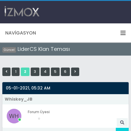
NAVIGASYON
LiderCS Klan Teması
Güncel
1
2
3
4
5
6
05-01-2021, 05:32 AM
Whiskey_JB
Forum Üyesi