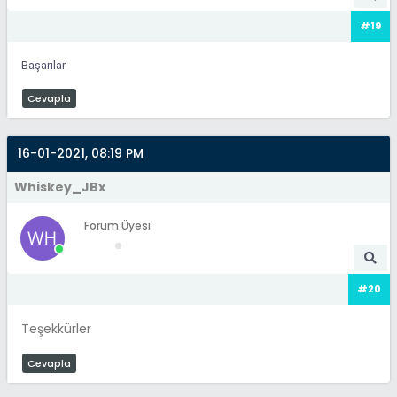
#19
Başarılar
Cevapla
16-01-2021, 08:19 PM
Whiskey_JBx
Forum Üyesi
#20
Teşekkürler
Cevapla