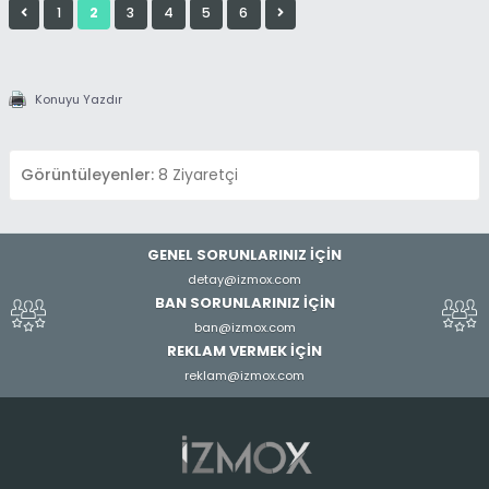
1
2
3
4
5
6
Konuyu Yazdır
Görüntüleyenler:
8 Ziyaretçi
GENEL SORUNLARINIZ İÇİN
detay@izmox.com
BAN SORUNLARINIZ İÇİN
ban@izmox.com
REKLAM VERMEK İÇİN
reklam@izmox.com