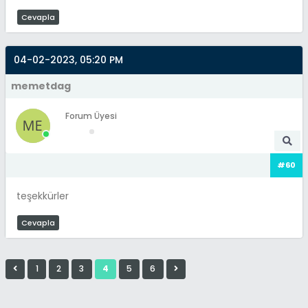
Cevapla
04-02-2023, 05:20 PM
memetdag
Forum Üyesi
#60
teşekkürler
Cevapla
1
2
3
4
5
6