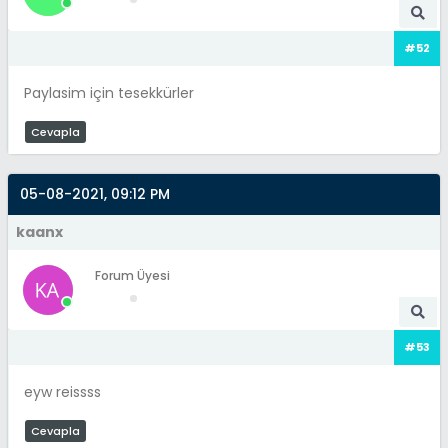
#52
Paylasim için tesekkürler
Cevapla
05-08-2021, 09:12 PM
kaanx
Forum Üyesi
#53
eyw reissss
Cevapla