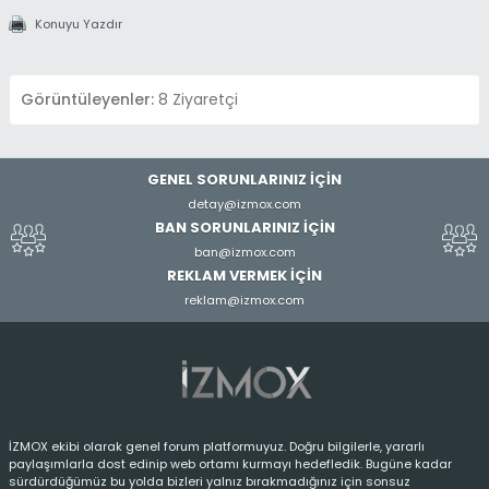
Konuyu Yazdır
Görüntüleyenler:
8 Ziyaretçi
GENEL SORUNLARINIZ İÇİN
detay@izmox.com
BAN SORUNLARINIZ İÇİN
ban@izmox.com
REKLAM VERMEK İÇİN
reklam@izmox.com
İZMOX ekibi olarak genel forum platformuyuz. Doğru bilgilerle, yararlı
paylaşımlarla dost edinip web ortamı kurmayı hedefledik. Bugüne kadar
sürdürdüğümüz bu yolda bizleri yalnız bırakmadığınız için sonsuz