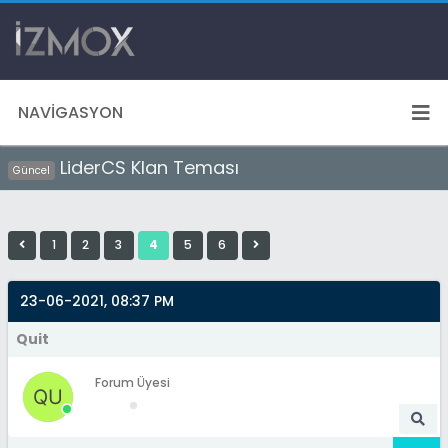
NAVIGASYON
LiderCS Klan Teması
Güncel
1
2
3
4
5
6
23-06-2021, 08:37 PM
Quit
Forum Üyesi