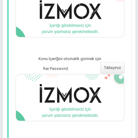
--+
$lgsl_config
[
'db'
]
[
'db'
]
=
""
;
//- VeriTabanı Adı --
+
$lgsl_config
[
'db'
]
[
'table'
]
=
"lgsl"
;
//- Tablo Adı --
+
Konu İçeriğini otomatik görmek için
Tıklayınız
Rar Password: