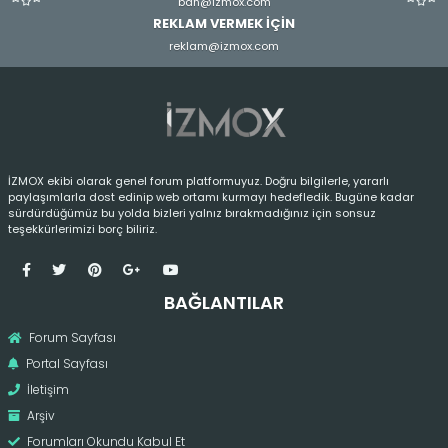
ban@izmox.com
REKLAM VERMEK İÇİN
reklam@izmox.com
İZMOX ekibi olarak genel forum platformuyuz. Doğru bilgilerle, yararlı
paylaşımlarla dost edinip web ortamı kurmayı hedefledik. Bugüne kadar
sürdürdüğümüz bu yolda bizleri yalnız bırakmadığınız için sonsuz
teşekkürlerimizi borç biliriz.
BAĞLANTILAR
Forum Sayfası
Portal Sayfası
İletişim
Arşiv
Forumları Okundu Kabul Et