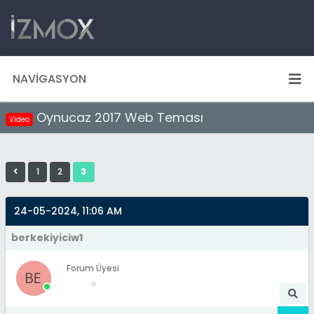
NAVIGASYON
Oynucaz 2017 Web Teması
Video
1
2
3
24-05-2024, 11:06 AM
berkekiyiciw1
Forum Üyesi