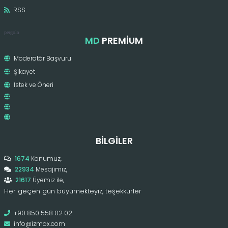
RSS
pergola
MD
PREMIUM
Moderatör Başvuru
Şikayet
İstek ve Öneri
BILGILER
1674
Konumuz,
22934
Mesajımız,
21617
Üyemiz ile,
Her geçen gün büyümekteyiz, teşekkürler
+90 850 558 02 02
info@izmox.com