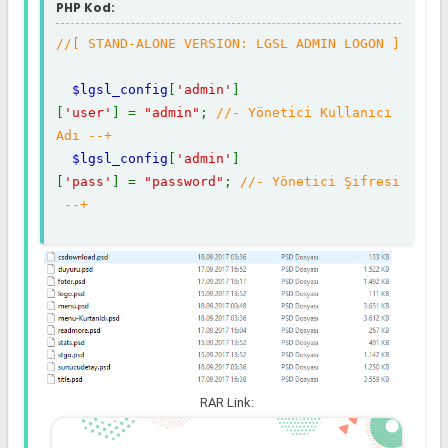
PHP Kod:
//[ STAND-ALONE VERSION: LGSL ADMIN LOGON ]
$lgsl_config
[
'admin'
]
[
'user'
] =
"admin"
;
//- Yönetici Kullanıcı
Adı --+
$lgsl_config
[
'admin'
]
[
'pass'
] =
"password"
;
//- Yönetici Şifresi
--+
//[ DATABASE SETTINGS: FOR STAND-
ALONE OR TO OVERRIDE CMS DEFAULTS ]
$lgsl_config
[
'db'
]
[
'server'
] =
"localhost"
;
$lgsl_config
[
'db'
]
[
'user'
]
=
""
;
//- Kullanıcı Adı --+
RAR Link:
$lgsl_config
[
'db'
]
[
'pass'
]
=
""
;
//- Kullanıcı Şifresi