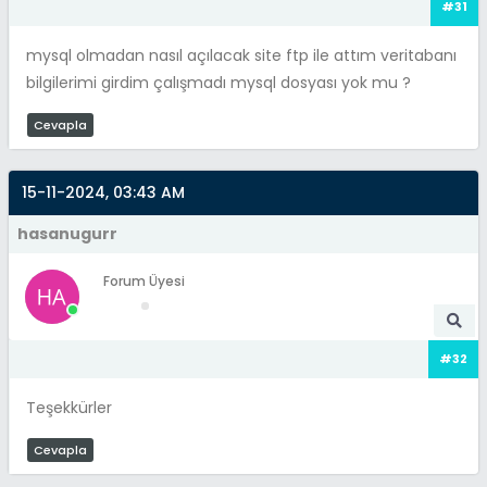
#31
mysql olmadan nasıl açılacak site ftp ile attım veritabanı
bilgilerimi girdim çalışmadı mysql dosyası yok mu ?
Cevapla
15-11-2024, 03:43 AM
hasanugurr
Forum Üyesi
#32
Teşekkürler
Cevapla