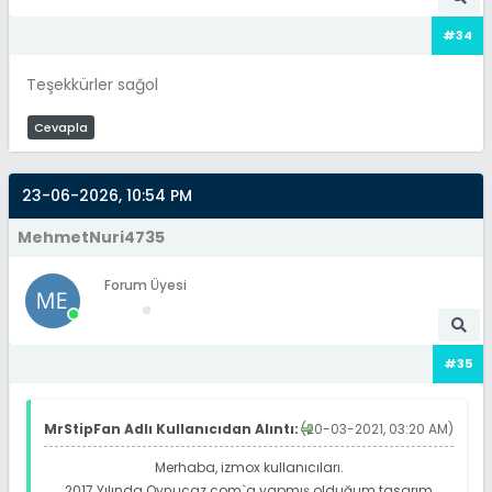
#34
Teşekkürler sağol
Cevapla
23-06-2026, 10:54 PM
MehmetNuri4735
Forum Üyesi
#35
MrStipFan Adlı Kullanıcıdan Alıntı:
(20-03-2021, 03:20 AM)
Merhaba, izmox kullanıcıları.
2017 Yılında Oynucaz.com`a yapmış olduğum tasarım