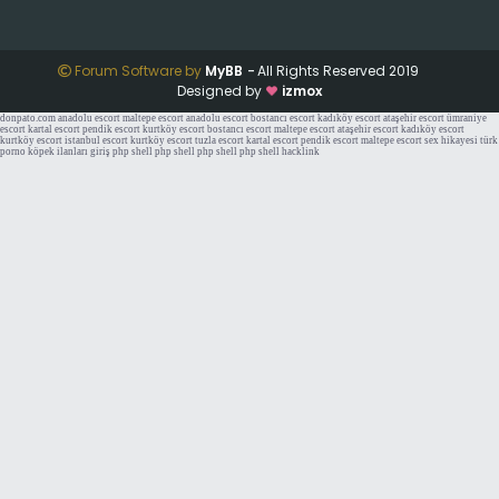
Forum Software by
MyBB
-
All Rights Reserved 2019
Designed by
izmox
donpato.com
anadolu escort
maltepe escort
anadolu escort
bostancı escort
kadıköy escort
ataşehir escort
ümraniye
escort
kartal escort
pendik escort
kurtköy escort
bostancı escort
maltepe escort
ataşehir escort
kadıköy escort
kurtköy escort
istanbul escort
kurtköy escort
tuzla escort
kartal escort
pendik escort
maltepe escort
sex hikayesi
türk
porno
köpek ilanları
giriş
php shell
php shell
php shell
php shell
hacklink