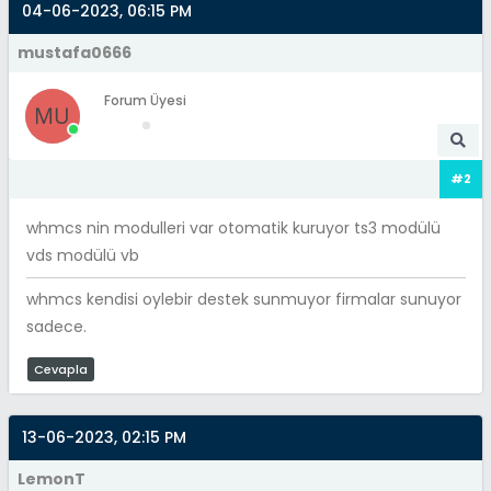
04-06-2023, 06:15 PM
mustafa0666
Forum Üyesi
#2
whmcs nin modulleri var otomatik kuruyor ts3 modülü
vds modülü vb
whmcs kendisi oylebir destek sunmuyor firmalar sunuyor
sadece.
Cevapla
13-06-2023, 02:15 PM
LemonT