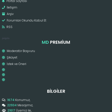
Portal Sayfası
İletişim
Arşiv
Forumları Okundu Kabul Et
RSS
pergola
MD
PREMIUM
Moderatör Başvuru
Şikayet
İstek ve Öneri
BILGILER
1674
Konumuz,
22934
Mesajımız,
21617
Üyemiz ile,