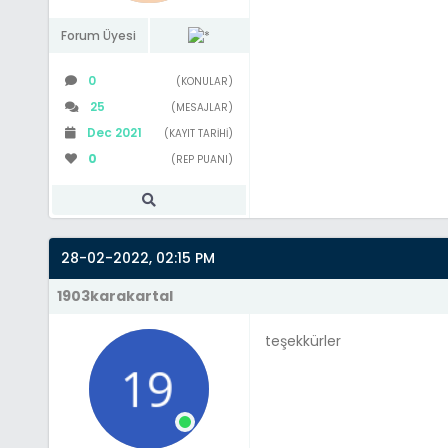
Forum Üyesi
0
(KONULAR)
25
(MESAJLAR)
Dec 2021
(KAYIT TARIHI)
0
(REP PUANI)
28-02-2022, 02:15 PM
1903karakartal
teşekkürler