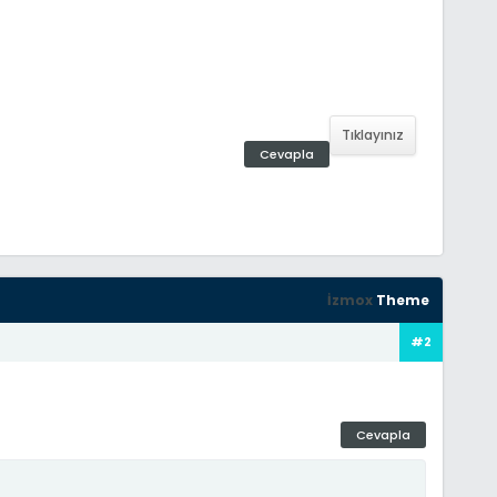
Tıklayınız
Cevapla
İzmox
Theme
#2
Cevapla