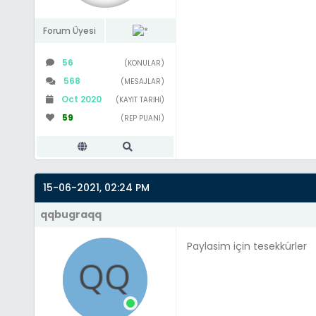
Forum Üyesi
56
(KONULAR)
568
(MESAJLAR)
Oct 2020
(KAYIT TARIHI)
59
(REP PUANI)
15-06-2021, 02:24 PM
qqbugraqq
Paylasim için tesekkürler