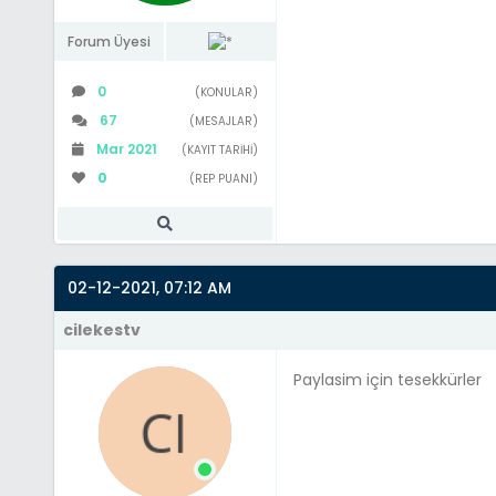
Forum Üyesi
0
(KONULAR)
67
(MESAJLAR)
Mar 2021
(KAYIT TARIHI)
0
(REP PUANI)
02-12-2021, 07:12 AM
cilekestv
Paylasim için tesekkürler