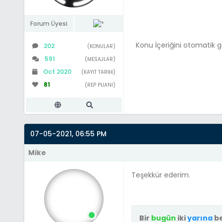
Forum Üyesi
Konu İçeriğini otomatik 
202
(KONULAR)
591
(MESAJLAR)
Oct 2020
(KAYIT TARIHI)
81
(REP PUANI)
07-05-2021, 06:55 PM
Mike
Teşekkür ederim.
Bir
bugün
iki
yarına
be