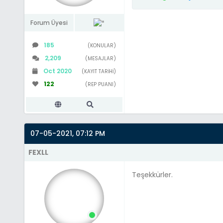
Forum Üyesi
185
(KONULAR)
2,209
(MESAJLAR)
Oct 2020
(KAYIT TARIHI)
122
(REP PUANI)
07-05-2021, 07:12 PM
FEXLL
Teşekkürler.