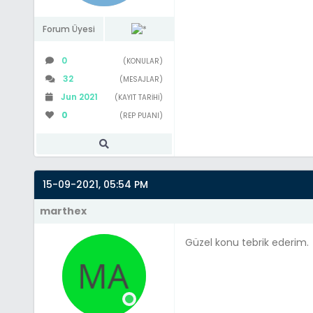
Forum Üyesi
0
(KONULAR)
32
(MESAJLAR)
Jun 2021
(KAYIT TARIHI)
0
(REP PUANI)
15-09-2021, 05:54 PM
marthex
Güzel konu tebrik ederim.