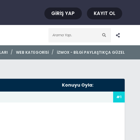
GIRIŞ YAP
KAYIT OL
/
/
LARI
WEB KATEGORISI
İZMOX - BILGI PAYLAŞTIKÇA GÜZEL
Konuyu Oyla:
#1