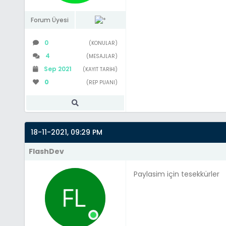
Forum Üyesi
0
(KONULAR)
4
(MESAJLAR)
Sep 2021
(KAYIT TARIHI)
0
(REP PUANI)
18-11-2021, 09:29 PM
FlashDev
Paylasim için tesekkürler