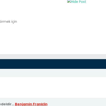
görmek için
deldir…
Benjamin Franklin