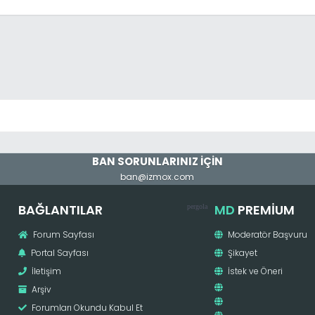
ings['bburl'] . '/misc.php?page=bildirimok', $lang->redi
o;
BAN SORUNLARINIZ İÇİN
ban@izmox.com
BAĞLANTILAR
MD
PREMIUM
pergola
Forum Sayfası
Moderatör Başvuru
Portal Sayfası
Şikayet
İletişim
İstek ve Öneri
Arşiv
Forumları Okundu Kabul Et