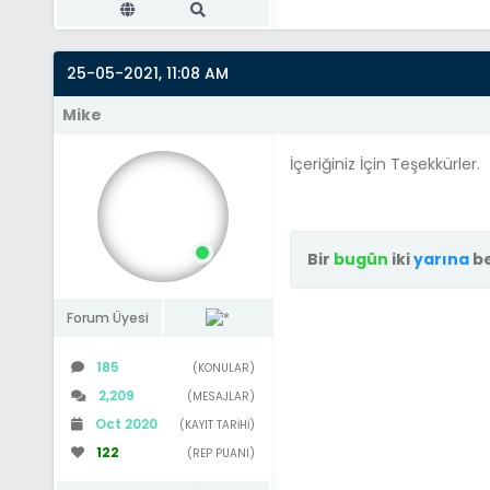
$errors[] = "Tele
}
25-05-2021, 11:08 AM
if(count($errors)
Mike
{
İçeriğiniz İçin Teşekkürler.
Bir
bugün
iki
yarına
be
Forum Üyesi
185
(KONULAR)
global $db, $mybb
$subject = "Ödeme B
2,209
(MESAJLAR)
$message = "
Oct 2020
(KAYIT TARIHI)
122
(REP PUANI)
[b]Kullanıcı adı:[/