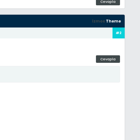
Cevapla
İzmox
Theme
#2
Cevapla