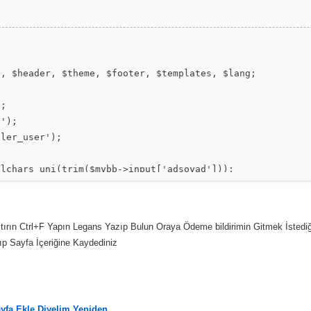
e, $header, $theme, $footer, $templates, $lang;
);
s');
dler_user');
alchars_uni(trim($mybb->input['adsoyad']));
alchars_uni(trim($mybb->input['odeme']));
hars_uni(trim($mybb->input['tcno']));
alchars_uni(trim($mybb->input['telefon']));
tırın Ctrl+F Yapın Legans Yazıp Bulun Oraya Ödeme bildirimin Gitmek İstediğ
ıp Sayfa İçeriğine Kaydediniz
'])
);
yfa Ekle Diyelim Yeniden