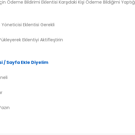
 İçin Ödeme Bildirimi Eklentisi Karşıdaki Kişi Ödeme Bildiğimi Yaptı
Yöneticisi Eklentisi Gerekli
ükleyerek Eklentiyi Aktifleştirin
i / Sayfa Ekle Diyelim
neli
ır
Yazın