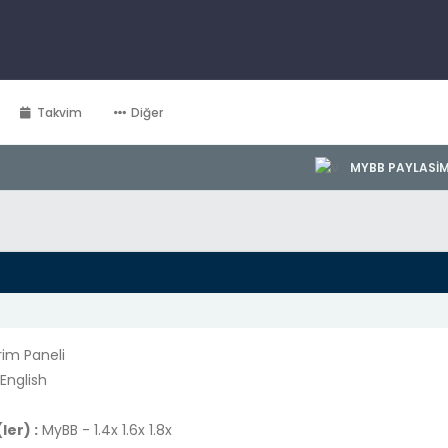
Takvim
Diğer
MYBB PAYLASI
im Paneli
English
er) :
MyBB - 1.4x 1.6x 1.8x