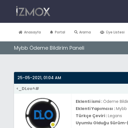
Anasayfa
Portal
Arama
Üye Listesi
Mybb Ödeme Bildirim Paneli
Derecelendirme: 0/5 - 0 oy
1
2
3
4
5
25-05-2021, 01:04 AM
<_DLov^#
Eklenti ismi :
Ödeme Bildir
Eklenti Yapımcısı :
Mybb 
Türkçe Çeviri :
Legans
Uyumlu Olduğu Sürüm-(l