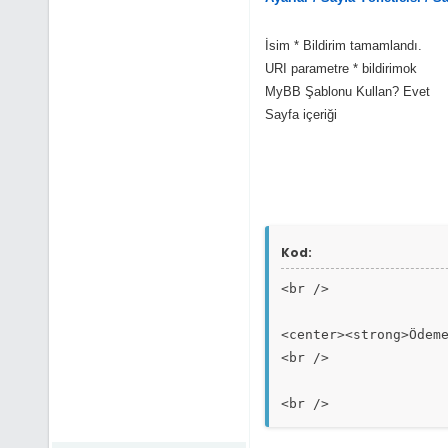
else
{
İsim * Bildirim tamamlandı.
URI parametre * bildirimok
if($mybb->input['act
MyBB Şablonu Kullan? Evet
{
Sayfa içeriği
verify_post_check($
if(empty($adsoyad
{
$errors[] = "Adın
Kod:
}
<br />
if(empty($tcno))
{
<center><strong>Ödem
$errors[] = "TC K
<br />
}
<br />
if(empty($telefon
{