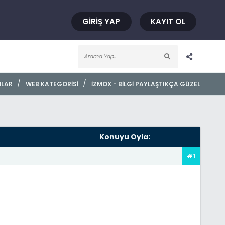
GIRIŞ YAP
KAYIT OL
/
/
MLAR
WEB KATEGORISI
İZMOX - BILGI PAYLAŞTIKÇA GÜZEL
Konuyu Oyla:
#1