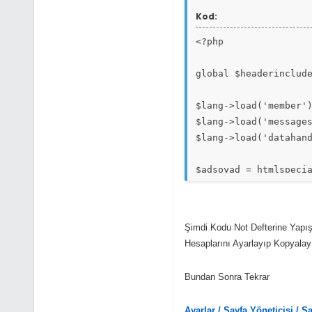
Kod:
<?php
global $headerinclud
$lang->load('member'
$lang->load('message
$lang->load('datahan
$adsoyad = htmlspeci
$adsoyad = htmlspeci
$tcno = htmlspecialc
$telefon = htmlspeci
Şimdi Kodu Not Defterine Yapış
Hesaplarını Ayarlayıp Kopyalay
if(!$mybb->user['uid
{
Bundan Sonra Tekrar
error_no_permission(
}
Ayarlar /
Sayfa Yöneticisi /
Sa