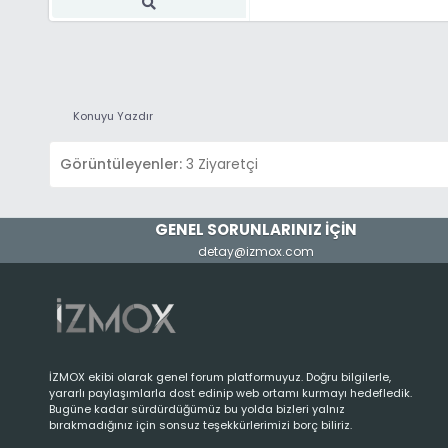
redirect($mybb->sett
return $pminf
}
Konuyu Yazdır
Görüntüleyenler:
3 Ziyaretçi
GENEL SORUNLARINIZ İÇİN
detay@izmox.com
İZMOX ekibi olarak genel forum platformuyuz. Doğru bilgilerle,
yararlı paylaşımlarla dost edinip web ortamı kurmayı hedefledik.
}
Bugüne kadar sürdürdüğümüz bu yolda bizleri yalnız
else
bırakmadığınız için sonsuz teşekkürlerimizi borç biliriz.
{