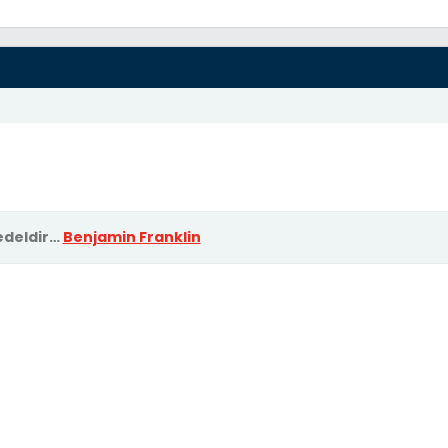
fon numaranızı yazın.";
 == 0)
deldir…
Benjamin Franklin
;
ildirimi | MadeinFrm";
b] [color=#6B8E23]{$_POST["kullaniciadi"]}[/color]