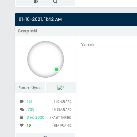
"fromid" => $f
"to" => $to
01-10-2021, 11:42 AM
);
CaspiaN
$pm['options'] = 
"signature" => $my
Yararlı.
"disablesmilies" =
"savecopy" => $myb
"readreceipt" => $
);
$pmhandler->set_da
Forum Üyesi
// Now let the pm h
151
(KONULAR)
if (!$pmhandler->v
725
(MESAJLAR)
$pm_errors = $pmh
Dec 2020
return $pm_err
(KAYIT TARIHI)
}else{
16
(REP PUANI)
$pminfo = $pmhan