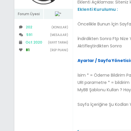
Eklenti Açıklaması: Siteniz
Eklenti Kurulumu :
Forum Üyesi
Öncelikle Bunun İçin Sayfa 
202
(KONULAR)
591
(MESAJLAR)
İndirdikten Sonra Ftp Nize Y
Oct 2020
(KAYIT TARIHI)
Aktifleştirdikten Sonra
81
(REP PUANI)
Ayarlar / Sayfa Yöneticis
İsim * = Ödeme Bildirim Pa
URI parametre * = bildirim
MyBB Şablonu Kullan ? Hay
Sayfa İçeriğine Şu Kodları 