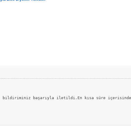
ion'] == 'do_email' && $mybb->request_method == 'post')
mybb->input['my_post_key']);
))
ızı ve soyadınızı yazın.";
e bildiriminiz başarıyla iletildi.En kısa süre içerisind
imlik numaranızı yazın.";
))