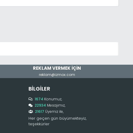
rect_emailsent);
REKLAM VERMEK İÇİN
reklam@izmox.com
BILGILER
1674
Konumuz,
22934
Mesajımız,
21617
Üyemiz ile,
Her geçen gün büyümekteyiz,
teşekkürler