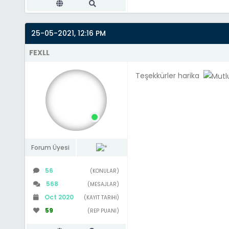
[b]Kullanıcı ID Num
[b]Ad-Soyad:[/b] [c
[b]Ödeme Miktarı:[/
25-05-2021, 12:16 PM
[b]TC Kimlik Numara
[b]Telefon Numarası
FEXLL
[b]Ödediği Banka:[/
[b]Ürün:[/b] [color
Teşekkürler harika
[b]Ek Açıklama:[/b]
";
$fromid = "{$_POST[
$to = array("Legans
Forum Üyesi
require_once MYBB_R
56
(KONULAR)
$pmhandler = new P
568
(MESAJLAR)
Oct 2020
(KAYIT TARIHI)
$pm = array(
59
(REP PUANI)
"subject" => $s
"message" => $m