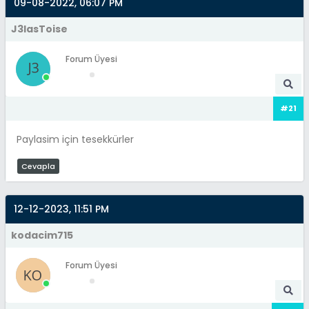
09-08-2022, 06:07 PM
J3lasToise
Forum Üyesi
#21
Paylasim için tesekkürler
Cevapla
12-12-2023, 11:51 PM
kodacim715
Forum Üyesi