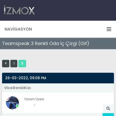
NAVIGASYON
Teamspeak 3 Renkli Oda İç Çizgi (Gif)
1
2
26-03-2022, 09:08 PM
ViceDenizKızı
Forum Üyesi