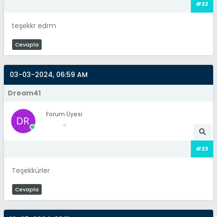
#22
teşekkr edrm
Cevapla
03-03-2024, 06:59 AM
Dream41
Forum Üyesi
#23
Teşekkürler
Cevapla