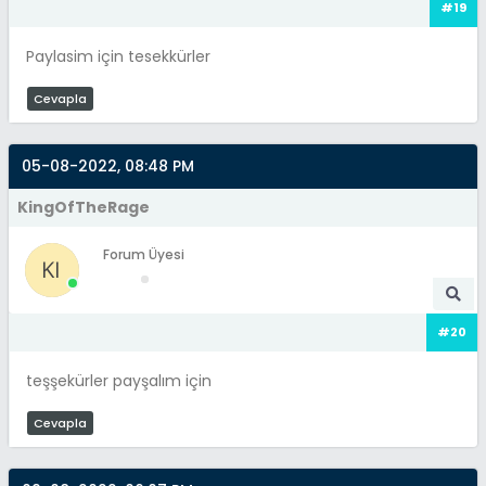
#19
Paylasim için tesekkürler
Cevapla
05-08-2022, 08:48 PM
KingOfTheRage
Forum Üyesi
#20
teşşekürler payşalım için
Cevapla