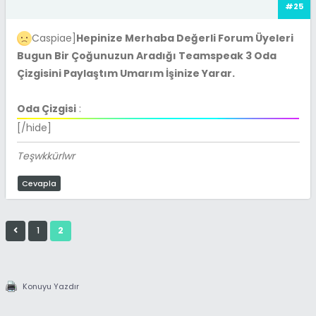
#25
Caspiae]
Hepinize Merhaba Değerli Forum Üyeleri
Bugun Bir Çoğunuzun Aradığı Teamspeak 3 Oda
Çizgisini Paylaştım Umarım İşinize Yarar.
Oda Çizgisi
:
[/hide]
Teşwkkürlwr
Cevapla
1
2
Konuyu Yazdır