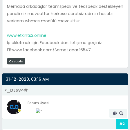
Merhaba arkadaşlar teamspeak ve teaspeak destekleyen
panelimiz mevcuttur herkese ücretsiz admin hesabı
vericem whmcs modülü mevcuttur
www.etkints3.online
İp ekletmek için Facebook dan iletişime geçiniz
FB:www.facebook.com/Samet.acar.16547
Cevapla
31-12-2020, 03:16 AM
<_DLov^#
Forum Üyesi
#2