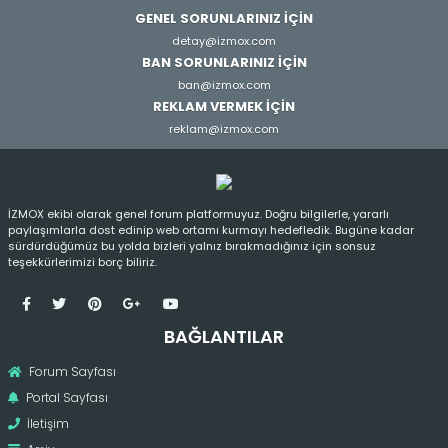
GENEL SORUNLARINIZ İÇİN
detay@izmox.com
BAN SORUNLARINIZ İÇİN
ban@izmox.com
REKLAM VERMEK İÇİN
reklam@izmox.com
İZMOX ekibi olarak genel forum platformuyuz. Doğru bilgilerle, yararlı
paylaşımlarla dost edinip web ortamı kurmayı hedefledik. Bugüne kadar
sürdürdüğümüz bu yolda bizleri yalnız bırakmadığınız için sonsuz
teşekkürlerimizi borç biliriz.
BAĞLANTILAR
Forum Sayfası
Portal Sayfası
İletişim