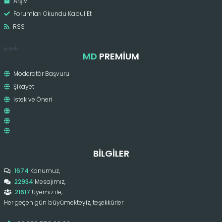
Arşiv
Forumları Okundu Kabul Et
RSS
pergola
MD
PREMIUM
Moderatör Başvuru
Şikayet
İstek ve Öneri
BILGILER
1674
Konumuz,
22934
Mesajımız,
21617
Üyemiz ile,
Her geçen gün büyümekteyiz, teşekkürler