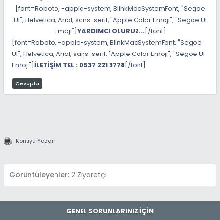
[font=Roboto, -apple-system, BlinkMacSystemFont, "Segoe
UI", Helvetica, Arial, sans-serif, "Apple Color Emoji", "Segoe UI
Emoji"]
YARDIMCI OLURUZ...
[/font]
[font=Roboto, -apple-system, BlinkMacSystemFont, "Segoe
UI", Helvetica, Arial, sans-serif, "Apple Color Emoji", "Segoe UI
Emoji"]
İLETİŞİM TEL : 0537 221 3778
[/font]
Cevapla
Konuyu Yazdır
Görüntüleyenler:
2 Ziyaretçi
GENEL SORUNLARINIZ İÇİN