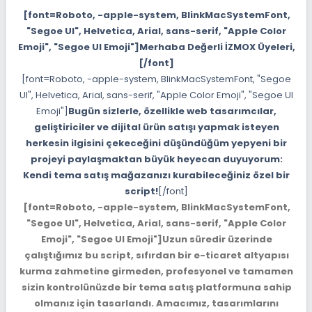
[font=Roboto, -apple-system, BlinkMacSystemFont,
"Segoe UI", Helvetica, Arial, sans-serif, "Apple Color
Emoji", "Segoe UI Emoji"]Merhaba Değerli İZMOX Üyeleri,
[/font]
[font=Roboto, -apple-system, BlinkMacSystemFont, "Segoe
UI", Helvetica, Arial, sans-serif, "Apple Color Emoji", "Segoe UI
Emoji"]
Bugün sizlerle, özellikle web tasarımcılar,
geliştiriciler ve dijital ürün satışı yapmak isteyen
herkesin ilgisini çekeceğini düşündüğüm yepyeni bir
projeyi paylaşmaktan büyük heyecan duyuyorum:
Kendi tema satış mağazanızı kurabileceğiniz özel bir
script!
[/font]
[font=Roboto, -apple-system, BlinkMacSystemFont,
"Segoe UI", Helvetica, Arial, sans-serif, "Apple Color
Emoji", "Segoe UI Emoji"]Uzun süredir üzerinde
çalıştığımız bu script, sıfırdan bir e-ticaret altyapısı
kurma zahmetine girmeden, profesyonel ve tamamen
sizin kontrolünüzde bir tema satış platformuna sahip
olmanız için tasarlandı. Amacımız, tasarımlarını