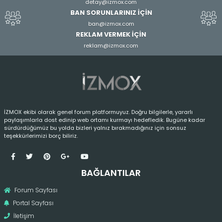
detay@izmox.com
BAN SORUNLARINIZ İÇİN
ban@izmox.com
REKLAM VERMEK İÇİN
reklam@izmox.com
İZMOX ekibi olarak genel forum platformuyuz. Doğru bilgilerle, yararlı
paylaşımlarla dost edinip web ortamı kurmayı hedefledik. Bugüne kadar
sürdürdüğümüz bu yolda bizleri yalnız bırakmadığınız için sonsuz
teşekkürlerimizi borç biliriz.
BAĞLANTILAR
Forum Sayfası
Portal Sayfası
İletişim