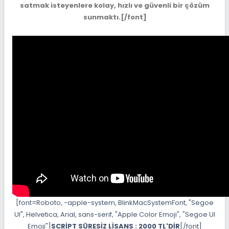
satmak isteyenlere kolay, hızlı ve güvenli bir çözüm
sunmaktı.[/font]
[font=Roboto, -apple-system, BlinkMacSystemFont, "Segoe
UI", Helvetica, Arial, sans-serif, "Apple Color Emoji", "Segoe UI
Emoji"]
SCRİPT SÜRESİZ LİSANS : 2000 TL'DİR
[/font]