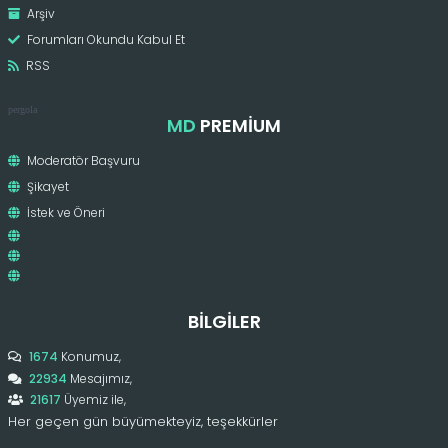
Arşiv
Forumları Okundu Kabul Et
RSS
pergola
MD
PREMIUM
Moderatör Başvuru
Şikayet
İstek ve Öneri
BILGILER
1674
Konumuz,
22934
Mesajımız,
21617
Üyemiz ile,
Her geçen gün büyümekteyiz, teşekkürler