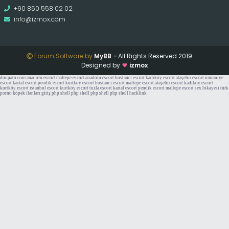
+90 850 558 02 02
info@izmox.com
Forum Software by
MyBB
-
All Rights Reserved 2019
Designed by
izmox
donpato.com
anadolu escort
maltepe escort
anadolu escort
bostancı escort
kadıköy escort
ataşehir escort
ümraniye
escort
kartal escort
pendik escort
kurtköy escort
bostancı escort
maltepe escort
ataşehir escort
kadıköy escort
kurtköy escort
istanbul escort
kurtköy escort
tuzla escort
kartal escort
pendik escort
maltepe escort
sex hikayesi
türk
porno
köpek ilanları
giriş
php shell
php shell
php shell
php shell
hacklink