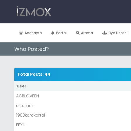
Anasayfa
Portal
Arama
Üye Listesi
Who Posted?
Total Posts: 44
User
ACBLOVEEN
ortamcs
1903karakartal
FEXLL