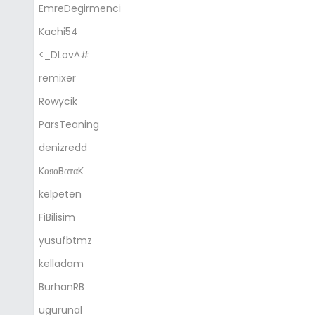
EmreDegirmenci
Kachi54
<_DLov^#
remixer
Rowycik
ParsTeaning
denizredd
KαяαBαтαK
kelpeten
FiBilisim
yusufbtmz
kelladam
BurhanRB
ugurunal