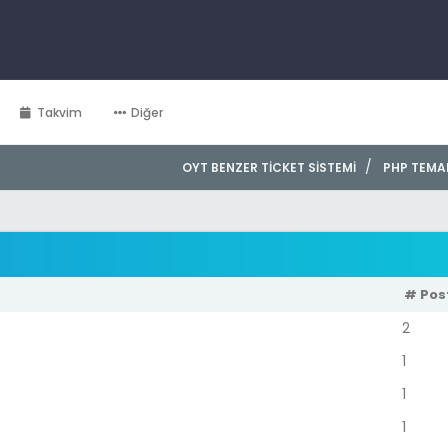
Takvim
Diğer
/
OYT BENZER TICKET SISTEMI
PHP TEMA
# Pos
2
1
1
1