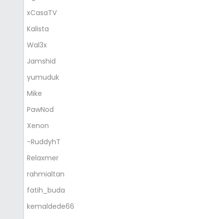
xCasaTV
Kalista
Wal3x
Jamshid
yumuduk
Mike
PawNod
Xenon
-RuddyhT
Relaxmer
rahmialtan
fatih_buda
kemaldede66