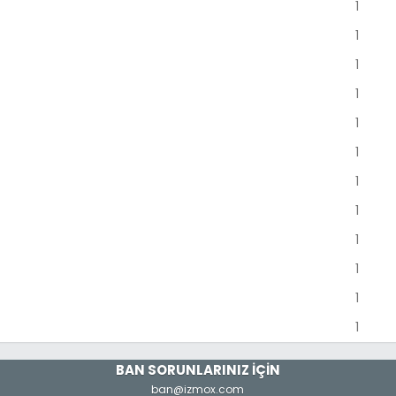
1
1
1
1
1
1
1
1
1
1
1
1
BAN SORUNLARINIZ İÇİN
ban@izmox.com