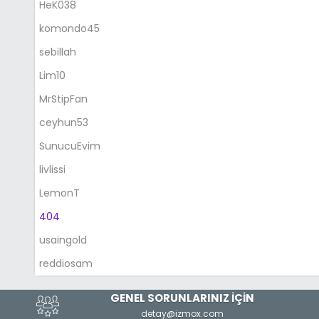
HeK038
komondo45
sebillah
Lim10
MrStipFan
ceyhun53
SunucuEvim
livlissi
LemonT
404
usaingold
reddiosam
GENEL SORUNLARINIZ İÇİN
detay@izmox.com